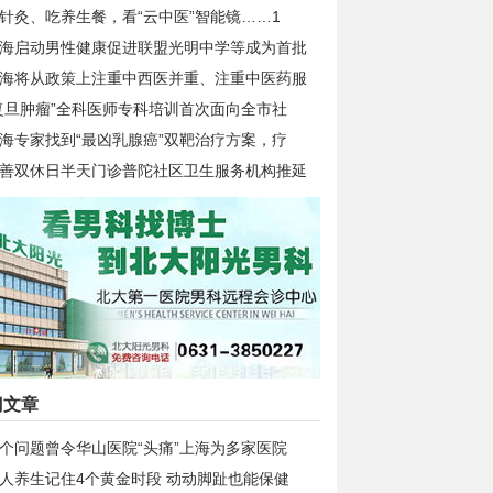
针灸、吃养生餐，看“云中医”智能镜……1
海启动男性健康促进联盟光明中学等成为首批
海将从政策上注重中西医并重、注重中医药服
复旦肿瘤”全科医师专科培训首次面向全市社
海专家找到“最凶乳腺癌”双靶治疗方案，疗
善双休日半天门诊普陀社区卫生服务机构推延
门文章
个问题曾令华山医院“头痛”上海为多家医院
人养生记住4个黄金时段 动动脚趾也能保健