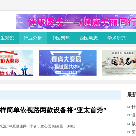
养生知识
行业分析
中医聚焦
西医动态
学术研究
最
什
样简单依视路两款设备将“亚太首秀”
激
颜
:56 来源: 中原健康网 作者：兰心雪 阅读量：8482
医